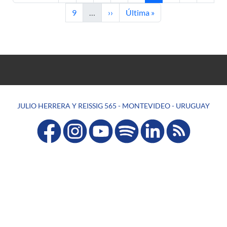
Página
Siguiente página
Última página
9
…
››
Última »
JULIO HERRERA Y REISSIG 565 - MONTEVIDEO - URUGUAY