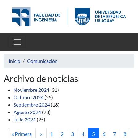
Pasar al contenido principal
Inicio
Comunicación
Archivo de noticias
Noviembre 2024
(31)
Octubre 2024
(25)
Septiembre 2024
(18)
Agosto 2024
(23)
Julio 2024
(25)
Primera página
Página anterior
Página
Página
Página
Página
Página actual
Página
Página
Página
« Primera
‹‹
1
2
3
4
5
6
7
8