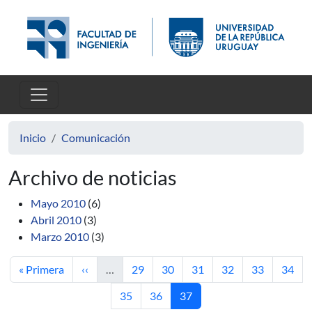
Pasar al contenido principal
Inicio
Comunicación
Archivo de noticias
Mayo 2010
(6)
Abril 2010
(3)
Marzo 2010
(3)
Primera página
Página anterior
Página
Página
Página
Página
Página
Págin
« Primera
‹‹
…
29
30
31
32
33
34
Página
Página
Página actual
35
36
37