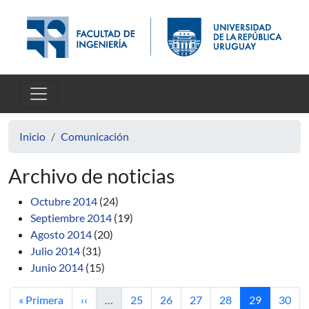
Pasar al contenido principal
Inicio
Comunicación
Archivo de noticias
Octubre 2014
(24)
Septiembre 2014
(19)
Agosto 2014
(20)
Julio 2014
(31)
Junio 2014
(15)
Primera página
Página anterior
Página
Página
Página
Página
Página actua
Págin
« Primera
‹‹
…
25
26
27
28
29
30