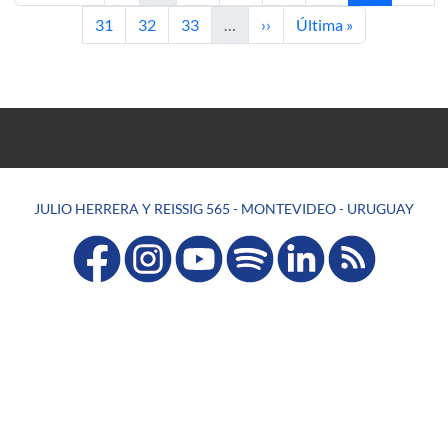
Página
Página
Página
Siguiente página
Última página
31
32
33
…
››
Última »
JULIO HERRERA Y REISSIG 565 - MONTEVIDEO - URUGUAY