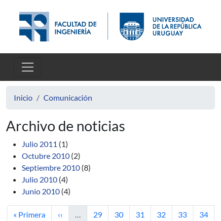
Pasar al contenido principal
Inicio
Comunicación
Archivo de noticias
Julio 2011
(1)
Octubre 2010
(2)
Septiembre 2010
(8)
Julio 2010
(4)
Junio 2010
(4)
Primera página
Página anterior
Página
Página
Página
Página
Página
Págin
« Primera
‹‹
…
29
30
31
32
33
34