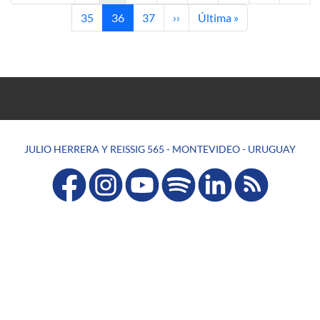
Página
Página actual
Página
Siguiente página
Última página
35
36
37
››
Última »
JULIO HERRERA Y REISSIG 565 - MONTEVIDEO - URUGUAY