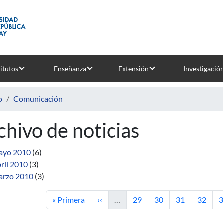
titutos
Enseñanza
Extensión
Investigació
o
Comunicación
chivo de noticias
ayo 2010
(6)
ril 2010
(3)
rzo 2010
(3)
Primera página
Página anterior
Página
Página
Página
Página
P
« Primera
‹‹
…
29
30
31
32
3