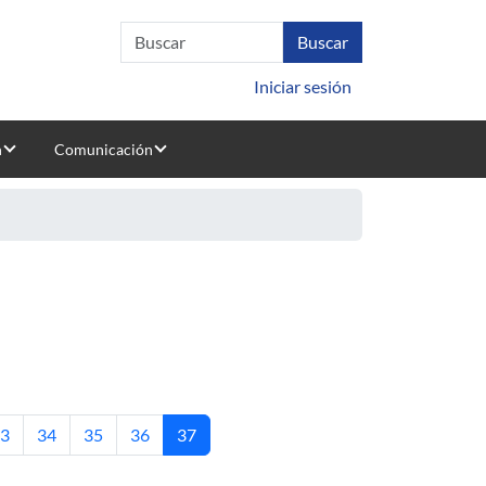
Iniciar sesión
n
Comunicación
ágina
Página
Página
Página
Página actual
3
34
35
36
37