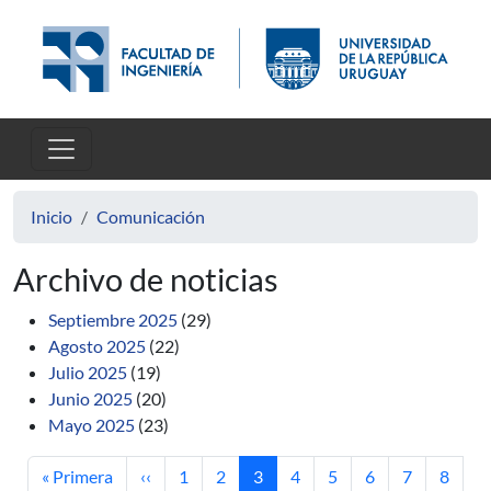
Pasar al contenido principal
Inicio
Comunicación
Archivo de noticias
Septiembre 2025
(29)
Agosto 2025
(22)
Julio 2025
(19)
Junio 2025
(20)
Mayo 2025
(23)
Primera página
Página anterior
Página
Página
Página actual
Página
Página
Página
Página
Página
« Primera
‹‹
1
2
3
4
5
6
7
8