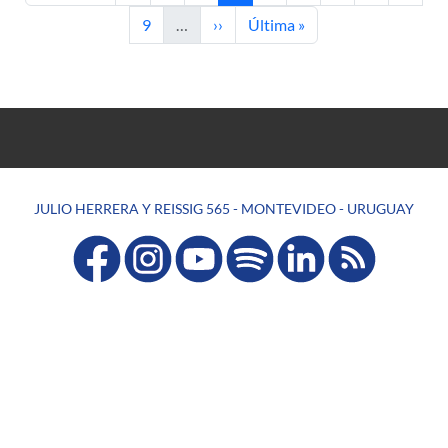
Página
Siguiente página
Última página
9
…
››
Última »
JULIO HERRERA Y REISSIG 565 - MONTEVIDEO - URUGUAY