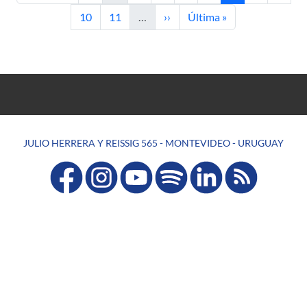
Página
Página
Siguiente página
Última página
10
11
…
››
Última »
JULIO HERRERA Y REISSIG 565 - MONTEVIDEO - URUGUAY