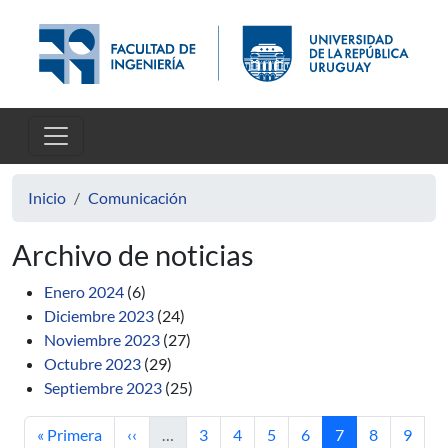
Pasar al contenido principal
Inicio
Comunicación
Archivo de noticias
Enero 2024
(6)
Diciembre 2023
(24)
Noviembre 2023
(27)
Octubre 2023
(29)
Septiembre 2023
(25)
Primera página
Página anterior
Página
Página
Página
Página
Página actual
Página
Págin
« Primera
‹‹
…
3
4
5
6
7
8
9