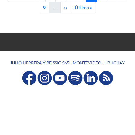
Página
Siguiente página
Última página
9
…
››
Última »
JULIO HERRERA Y REISSIG 565 - MONTEVIDEO - URUGUAY