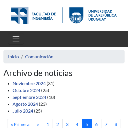
Pasar al contenido principal
Inicio
Comunicación
Archivo de noticias
Noviembre 2024
(31)
Octubre 2024
(25)
Septiembre 2024
(18)
Agosto 2024
(23)
Julio 2024
(25)
Primera página
Página anterior
Página
Página
Página
Página
Página actual
Página
Página
Página
« Primera
‹‹
1
2
3
4
5
6
7
8