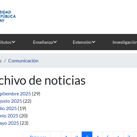
titutos
Enseñanza
Extensión
Investigació
o
Comunicación
chivo de noticias
ptiembre 2025
(29)
osto 2025
(22)
lio 2025
(19)
nio 2025
(20)
ayo 2025
(23)
Primera página
Página anterior
Página
Página
Página actual
Página
Página
Página
Pági