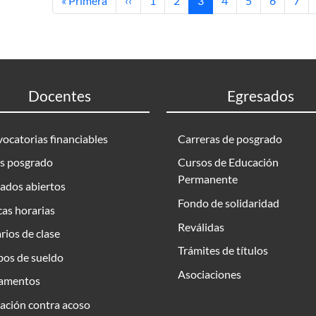
« Primera
‹‹
1
2
3
4
5
6
7
Docentes
Egresados
ocatorias financiables
Carreras de posgrado
s posgrado
Cursos de Educación
Permanente
ados abiertos
Fondo de solidaridad
as horarias
Reválidas
rios de clase
Trámites de títulos
bos de sueldo
Asociaciones
amentos
ación contra acoso