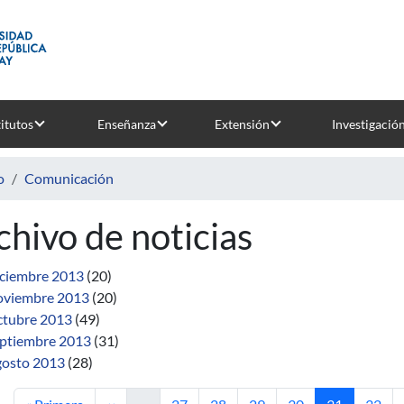
titutos
Enseñanza
Extensión
Investigació
o
Comunicación
chivo de noticias
ciembre 2013
(20)
viembre 2013
(20)
tubre 2013
(49)
ptiembre 2013
(31)
osto 2013
(28)
Primera página
Página anterior
Página
Página
Página
Página
Página actua
Págin