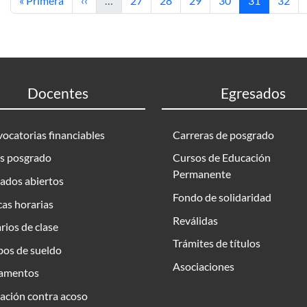
« Primera
‹‹
…
27
28
29
30
31
32
Docentes
Egresados
ocatorias financiables
Carreras de posgrado
s posgrado
Cursos de Educación
Permanente
ados abiertos
Fondo de solidaridad
as horarias
Reválidas
rios de clase
Trámites de títulos
bos de sueldo
Asociaciones
amentos
ación contra acoso