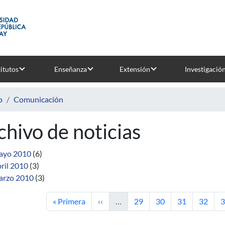
titutos
Enseñanza
Extensión
Investigació
o
Comunicación
chivo de noticias
ayo 2010
(6)
ril 2010
(3)
rzo 2010
(3)
Primera página
Página anterior
Página
Página
Página
Página
P
« Primera
‹‹
…
29
30
31
32
3