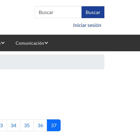
Iniciar sesión
n
Comunicación
ágina
Página
Página
Página
Página actual
3
34
35
36
37