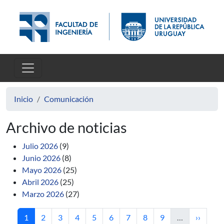
Pasar al contenido principal
Inicio
Comunicación
Archivo de noticias
Julio 2026
(9)
Junio 2026
(8)
Mayo 2026
(25)
Abril 2026
(25)
Marzo 2026
(27)
Página actual
Página
Página
Página
Página
Página
Página
Página
Página
Siguient
1
2
3
4
5
6
7
8
9
…
››