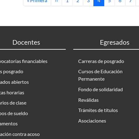
« Primera
‹‹
1
2
3
4
5
6
7
Docentes
Egresados
ocatorias financiables
Carreras de posgrado
s posgrado
Cursos de Educación
Permanente
ados abiertos
Fondo de solidaridad
as horarias
Reválidas
rios de clase
Trámites de títulos
bos de sueldo
Asociaciones
amentos
ación contra acoso