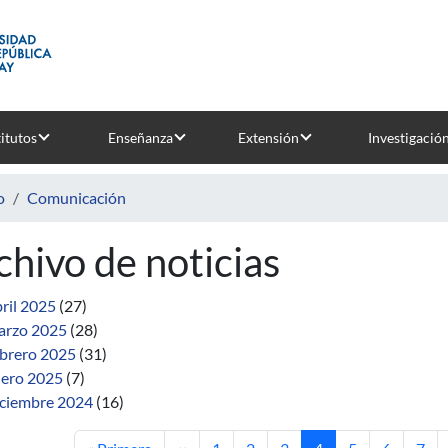
titutos
Enseñanza
Extensión
Investigació
o
Comunicación
chivo de noticias
ril 2025
(27)
rzo 2025
(28)
brero 2025
(31)
ero 2025
(7)
ciembre 2024
(16)
Primera página
Página anterior
Página
Página
Página
Página actual
Página
Página
Pági