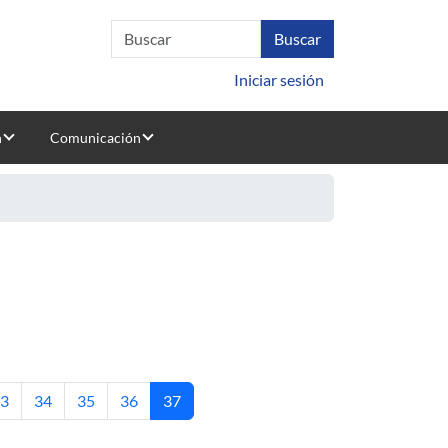
Iniciar sesión
n
Comunicación
ágina
Página
Página
Página
Página actual
3
34
35
36
37