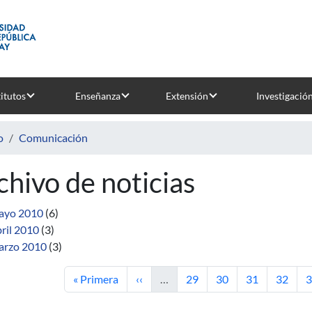
titutos
Enseñanza
Extensión
Investigació
o
Comunicación
chivo de noticias
ayo 2010
(6)
ril 2010
(3)
rzo 2010
(3)
Primera página
Página anterior
Página
Página
Página
Página
P
« Primera
‹‹
…
29
30
31
32
3