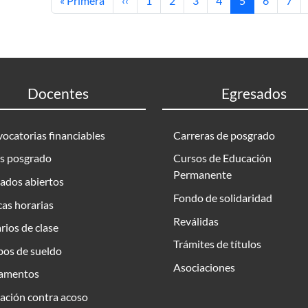
« Primera
‹‹
1
2
3
4
5
6
7
Docentes
Egresados
ocatorias financiables
Carreras de posgrado
s posgrado
Cursos de Educación
Permanente
ados abiertos
Fondo de solidaridad
as horarias
Reválidas
rios de clase
Trámites de títulos
bos de sueldo
Asociaciones
amentos
ación contra acoso