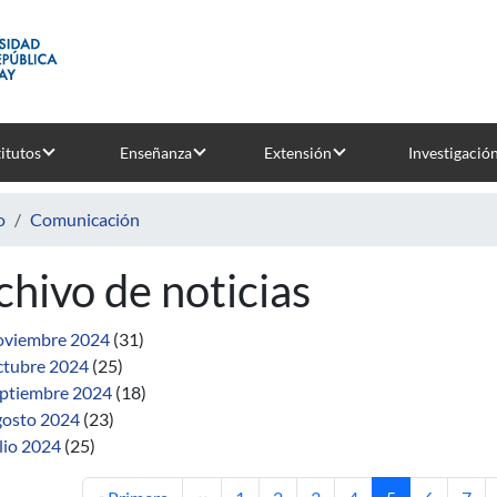
titutos
Enseñanza
Extensión
Investigació
o
Comunicación
chivo de noticias
viembre 2024
(31)
tubre 2024
(25)
ptiembre 2024
(18)
osto 2024
(23)
lio 2024
(25)
Primera página
Página anterior
Página
Página
Página
Página
Página actual
Página
Pági