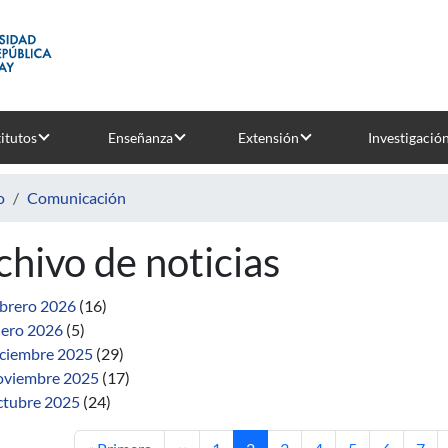
titutos
Enseñanza
Extensión
Investigació
o
Comunicación
chivo de noticias
brero 2026
(16)
ero 2026
(5)
ciembre 2025
(29)
viembre 2025
(17)
tubre 2025
(24)
Primera página
Página anterior
Página
Página actual
Página
Página
Página
Página
Pági