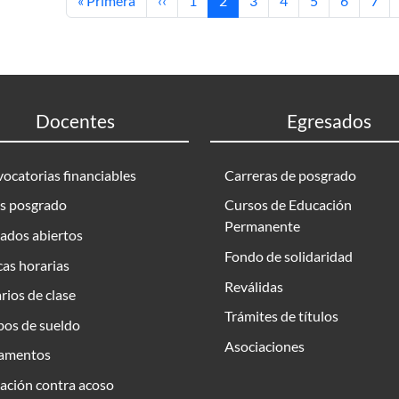
« Primera
‹‹
1
2
3
4
5
6
7
Docentes
Egresados
ocatorias financiables
Carreras de posgrado
s posgrado
Cursos de Educación
Permanente
ados abiertos
Fondo de solidaridad
as horarias
Reválidas
rios de clase
Trámites de títulos
bos de sueldo
Asociaciones
amentos
ación contra acoso