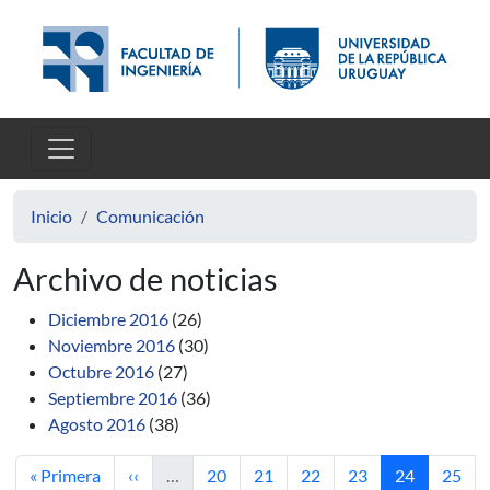
Pasar al contenido principal
Inicio
Comunicación
Archivo de noticias
Diciembre 2016
(26)
Noviembre 2016
(30)
Octubre 2016
(27)
Septiembre 2016
(36)
Agosto 2016
(38)
Primera página
Página anterior
Página
Página
Página
Página
Página actua
Págin
« Primera
‹‹
…
20
21
22
23
24
25