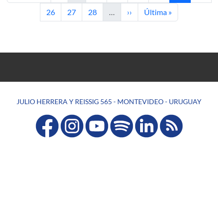
Página
Página
Página
Siguiente página
Última página
26
27
28
…
››
Última »
JULIO HERRERA Y REISSIG 565 - MONTEVIDEO - URUGUAY