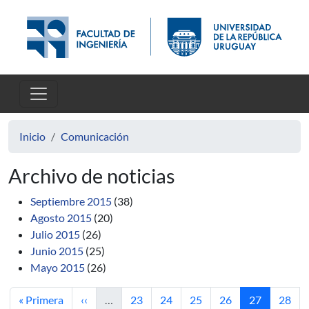
Pasar al contenido principal
Inicio
Comunicación
Archivo de noticias
Septiembre 2015
(38)
Agosto 2015
(20)
Julio 2015
(26)
Junio 2015
(25)
Mayo 2015
(26)
Primera página
Página anterior
Página
Página
Página
Página
Página actua
Págin
« Primera
‹‹
…
23
24
25
26
27
28