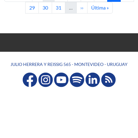
Página
Página
Página
Siguiente página
Última página
29
30
31
…
››
Última »
JULIO HERRERA Y REISSIG 565 - MONTEVIDEO - URUGUAY