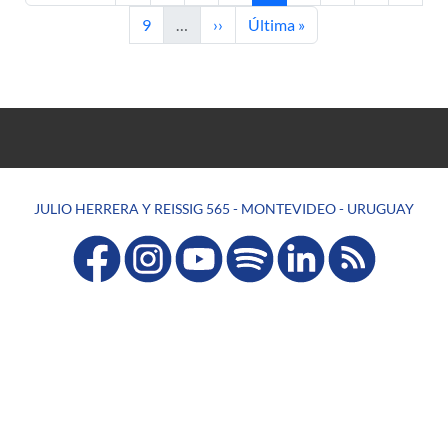
Página
Siguiente página
Última página
9
…
››
Última »
JULIO HERRERA Y REISSIG 565 - MONTEVIDEO - URUGUAY