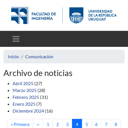
Pasar al contenido principal
Inicio
Comunicación
Archivo de noticias
Abril 2025
(27)
Marzo 2025
(28)
Febrero 2025
(31)
Enero 2025
(7)
Diciembre 2024
(16)
Primera página
Página anterior
Página
Página
Página
Página actual
Página
Página
Página
Página
« Primera
‹‹
1
2
3
4
5
6
7
8