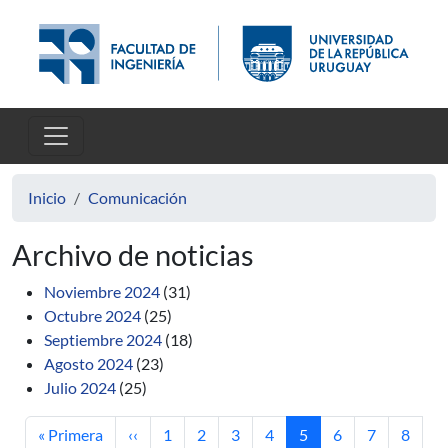
Pasar al contenido principal
Inicio
Comunicación
Archivo de noticias
Noviembre 2024
(31)
Octubre 2024
(25)
Septiembre 2024
(18)
Agosto 2024
(23)
Julio 2024
(25)
Primera página
Página anterior
Página
Página
Página
Página
Página actual
Página
Página
Página
« Primera
‹‹
1
2
3
4
5
6
7
8