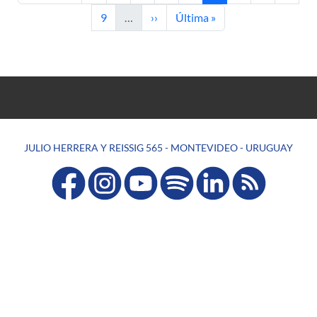
Página
Siguiente página
Última página
9
…
››
Última »
JULIO HERRERA Y REISSIG 565 - MONTEVIDEO - URUGUAY