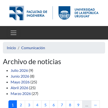
Pasar al contenido principal
Inicio
Comunicación
Archivo de noticias
Julio 2026
(9)
Junio 2026
(8)
Mayo 2026
(25)
Abril 2026
(25)
Marzo 2026
(27)
Página actual
Página
Página
Página
Página
Página
Página
Página
Página
Siguient
1
2
3
4
5
6
7
8
9
…
››