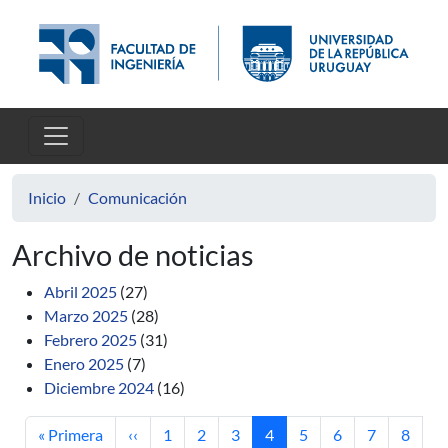
Pasar al contenido principal
Inicio
Comunicación
Archivo de noticias
Abril 2025
(27)
Marzo 2025
(28)
Febrero 2025
(31)
Enero 2025
(7)
Diciembre 2024
(16)
Primera página
Página anterior
Página
Página
Página
Página actual
Página
Página
Página
Página
« Primera
‹‹
1
2
3
4
5
6
7
8