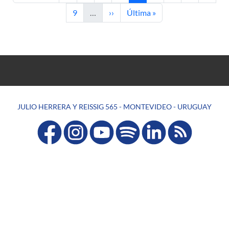
Página
Siguiente página
Última página
9
…
››
Última »
JULIO HERRERA Y REISSIG 565 - MONTEVIDEO - URUGUAY