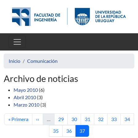
Pasar al contenido principal
Inicio
Comunicación
Archivo de noticias
Mayo 2010
(6)
Abril 2010
(3)
Marzo 2010
(3)
Primera página
Página anterior
Página
Página
Página
Página
Página
Págin
« Primera
‹‹
…
29
30
31
32
33
34
Página
Página
Página actual
35
36
37