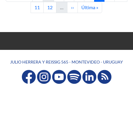
Página
Página
Siguiente página
Última página
11
12
…
››
Última »
JULIO HERRERA Y REISSIG 565 - MONTEVIDEO - URUGUAY