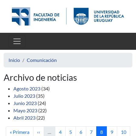
Pasar al contenido principal
Inicio
Comunicación
Archivo de noticias
Agosto 2023
(34)
Julio 2023
(35)
Junio 2023
(24)
Mayo 2023
(22)
Abril 2023
(22)
Primera página
Página anterior
Página
Página
Página
Página
Página actual
Página
Página
« Primera
‹‹
…
4
5
6
7
8
9
10