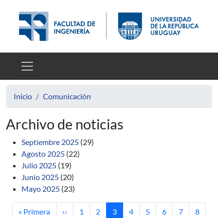
Pasar al contenido principal
Inicio
Comunicación
Archivo de noticias
Septiembre 2025
(29)
Agosto 2025
(22)
Julio 2025
(19)
Junio 2025
(20)
Mayo 2025
(23)
Primera página
Página anterior
Página
Página
Página actual
Página
Página
Página
Página
Página
« Primera
‹‹
1
2
3
4
5
6
7
8