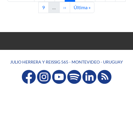
Página
Siguiente página
Última página
9
…
››
Última »
JULIO HERRERA Y REISSIG 565 - MONTEVIDEO - URUGUAY