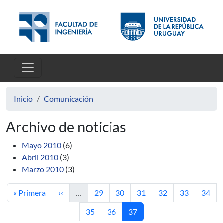
Pasar al contenido principal
Inicio
Comunicación
Archivo de noticias
Mayo 2010
(6)
Abril 2010
(3)
Marzo 2010
(3)
Primera página
Página anterior
Página
Página
Página
Página
Página
Págin
« Primera
‹‹
…
29
30
31
32
33
34
Página
Página
Página actual
35
36
37