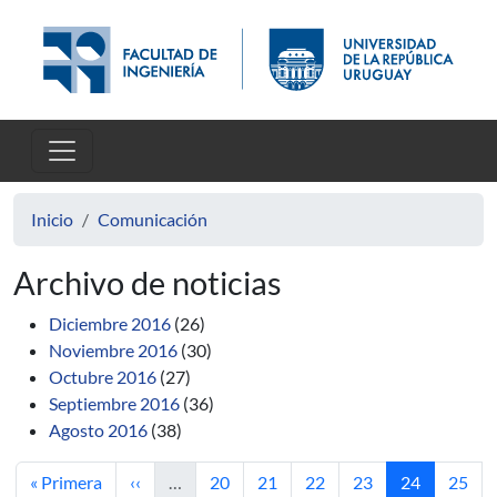
Pasar al contenido principal
Inicio
Comunicación
Archivo de noticias
Diciembre 2016
(26)
Noviembre 2016
(30)
Octubre 2016
(27)
Septiembre 2016
(36)
Agosto 2016
(38)
Primera página
Página anterior
Página
Página
Página
Página
Página actua
Págin
« Primera
‹‹
…
20
21
22
23
24
25