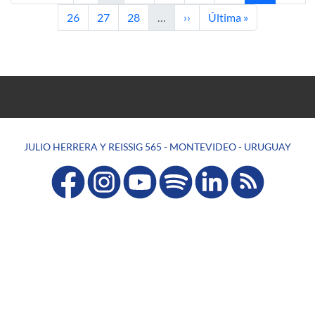
Página
Página
Página
Siguiente página
Última página
26
27
28
…
››
Última »
JULIO HERRERA Y REISSIG 565 - MONTEVIDEO - URUGUAY