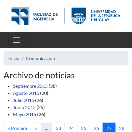
Pasar al contenido principal
Inicio
Comunicación
Archivo de noticias
Septiembre 2015
(38)
Agosto 2015
(20)
Julio 2015
(26)
Junio 2015
(25)
Mayo 2015
(26)
Primera página
Página anterior
Página
Página
Página
Página
Página actua
Págin
« Primera
‹‹
…
23
24
25
26
27
28