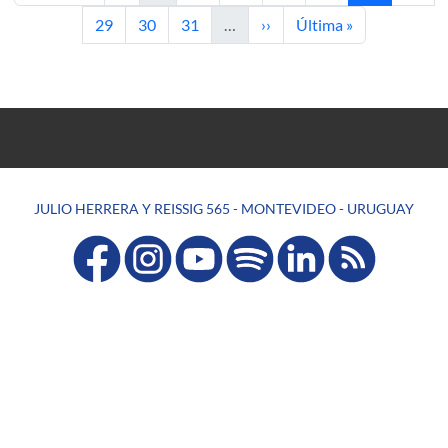
Página
Página
Página
Siguiente página
Última página
29
30
31
…
››
Última »
JULIO HERRERA Y REISSIG 565 - MONTEVIDEO - URUGUAY