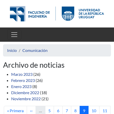
Pasar al contenido principal
Inicio
Comunicación
Archivo de noticias
Marzo 2023
(26)
Febrero 2023
(26)
Enero 2023
(8)
Diciembre 2022
(18)
Noviembre 2022
(21)
Primera página
Página anterior
Página
Página
Página
Página
Página actual
Página
Págin
« Primera
‹‹
…
5
6
7
8
9
10
11