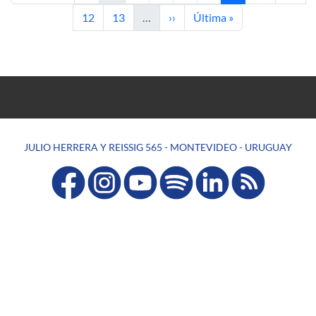
Página
Página
Siguiente página
Última página
12
13
…
››
Última »
JULIO HERRERA Y REISSIG 565 - MONTEVIDEO - URUGUAY