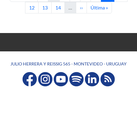
Página
Página
Página
Siguiente página
Última página
12
13
14
…
››
Última »
JULIO HERRERA Y REISSIG 565 - MONTEVIDEO - URUGUAY