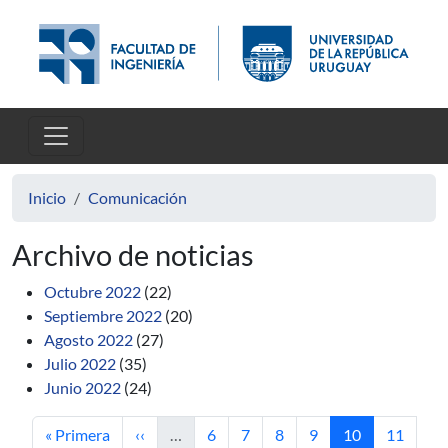
Pasar al contenido principal
Inicio
Comunicación
Archivo de noticias
Octubre 2022
(22)
Septiembre 2022
(20)
Agosto 2022
(27)
Julio 2022
(35)
Junio 2022
(24)
Primera página
Página anterior
Página
Página
Página
Página
Página actual
Página
« Primera
‹‹
…
6
7
8
9
10
11