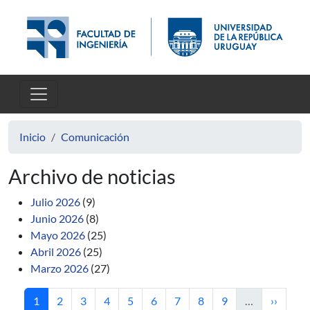
Pasar al contenido principal
Inicio
Comunicación
Archivo de noticias
Julio 2026
(9)
Junio 2026
(8)
Mayo 2026
(25)
Abril 2026
(25)
Marzo 2026
(27)
Página actual
Página
Página
Página
Página
Página
Página
Página
Página
Siguient
1
2
3
4
5
6
7
8
9
…
››