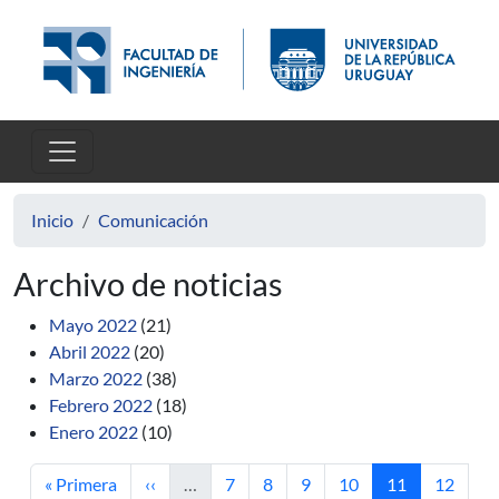
Pasar al contenido principal
Inicio
Comunicación
Archivo de noticias
Mayo 2022
(21)
Abril 2022
(20)
Marzo 2022
(38)
Febrero 2022
(18)
Enero 2022
(10)
Primera página
Página anterior
Página
Página
Página
Página
Página actual
Página
« Primera
‹‹
…
7
8
9
10
11
12