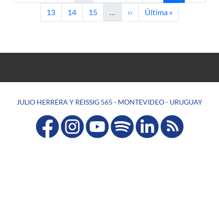
Página
Página
Página
Siguiente página
Última página
13
14
15
…
››
Última »
JULIO HERRERA Y REISSIG 565 - MONTEVIDEO - URUGUAY