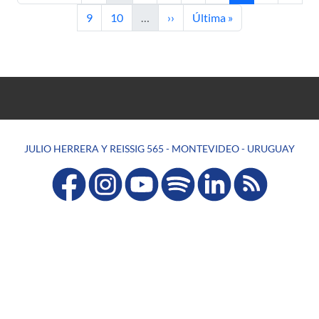
Página
Página
Siguiente página
Última página
9
10
…
››
Última »
JULIO HERRERA Y REISSIG 565 - MONTEVIDEO - URUGUAY