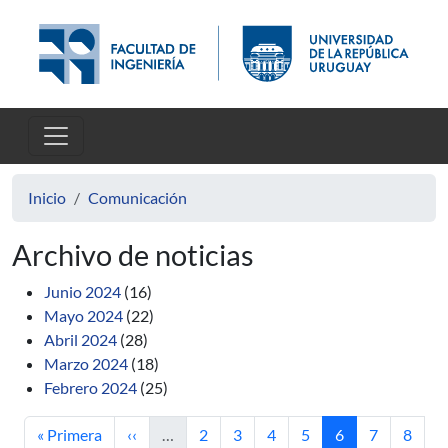
Pasar al contenido principal
Inicio
Comunicación
Archivo de noticias
Junio 2024
(16)
Mayo 2024
(22)
Abril 2024
(28)
Marzo 2024
(18)
Febrero 2024
(25)
Primera página
Página anterior
Página
Página
Página
Página
Página actual
Página
Págin
« Primera
‹‹
…
2
3
4
5
6
7
8