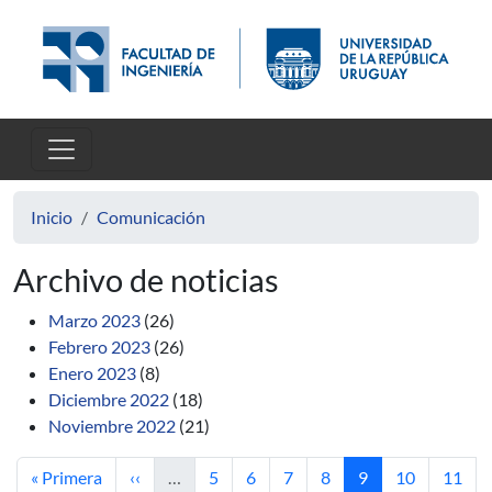
Pasar al contenido principal
Inicio
Comunicación
Archivo de noticias
Marzo 2023
(26)
Febrero 2023
(26)
Enero 2023
(8)
Diciembre 2022
(18)
Noviembre 2022
(21)
Primera página
Página anterior
Página
Página
Página
Página
Página actual
Página
Págin
« Primera
‹‹
…
5
6
7
8
9
10
11