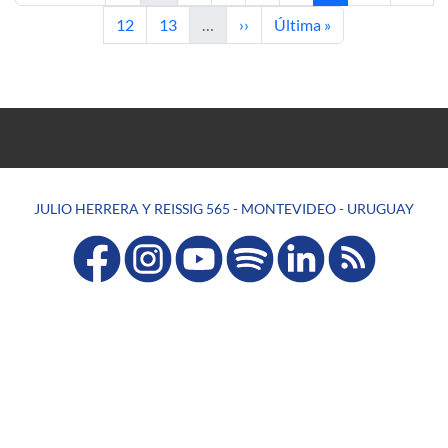
Página
Página
Siguiente página
Última página
12
13
…
››
Última »
JULIO HERRERA Y REISSIG 565 - MONTEVIDEO - URUGUAY