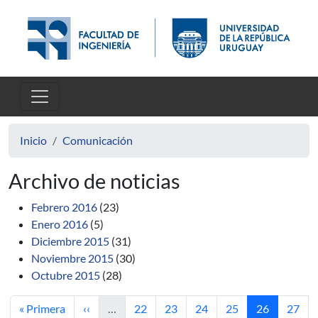
Pasar al contenido principal
Inicio
Comunicación
Archivo de noticias
Febrero 2016
(23)
Enero 2016
(5)
Diciembre 2015
(31)
Noviembre 2015
(30)
Octubre 2015
(28)
Primera página
Página anterior
Página
Página
Página
Página
Página actua
Págin
« Primera
‹‹
…
22
23
24
25
26
27