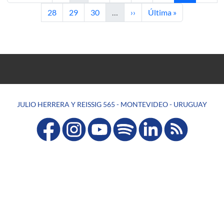
Página
Página
Página
Siguiente página
Última página
28
29
30
…
››
Última »
JULIO HERRERA Y REISSIG 565 - MONTEVIDEO - URUGUAY