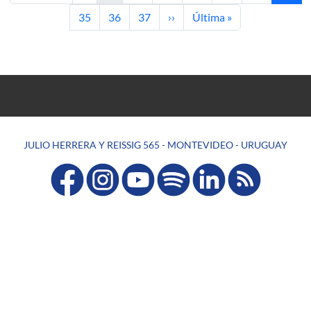
Página
Página
Página
Siguiente página
Última página
35
36
37
››
Última »
JULIO HERRERA Y REISSIG 565 - MONTEVIDEO - URUGUAY