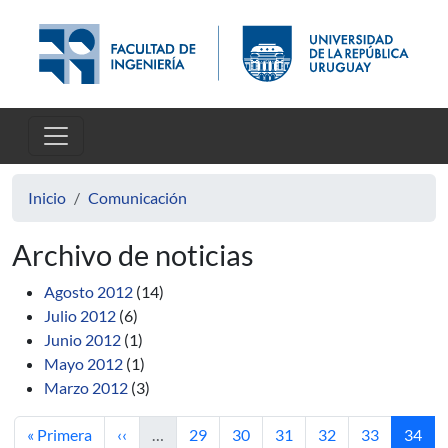
Pasar al contenido principal
Inicio
Comunicación
Archivo de noticias
Agosto 2012
(14)
Julio 2012
(6)
Junio 2012
(1)
Mayo 2012
(1)
Marzo 2012
(3)
Primera página
Página anterior
Página
Página
Página
Página
Página
Página
« Primera
‹‹
…
29
30
31
32
33
34