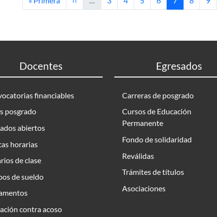
« Primera
‹‹
…
3
4
5
6
7
8
9
Docentes
Egresados
ocatorias financiables
Carreras de posgrado
s posgrado
Cursos de Educación
Permanente
ados abiertos
Fondo de solidaridad
as horarias
Reválidas
rios de clase
Trámites de títulos
bos de sueldo
Asociaciones
amentos
ación contra acoso