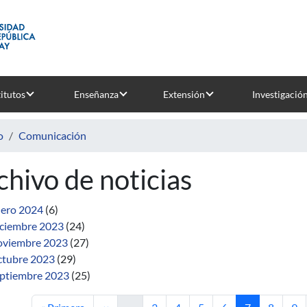
titutos
Enseñanza
Extensión
Investigació
o
Comunicación
chivo de noticias
ero 2024
(6)
ciembre 2023
(24)
viembre 2023
(27)
tubre 2023
(29)
ptiembre 2023
(25)
Primera página
Página anterior
Página
Página
Página
Página
Página actual
Página
Pág