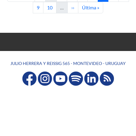
Página
Página
Siguiente página
Última página
9
10
…
››
Última »
JULIO HERRERA Y REISSIG 565 - MONTEVIDEO - URUGUAY