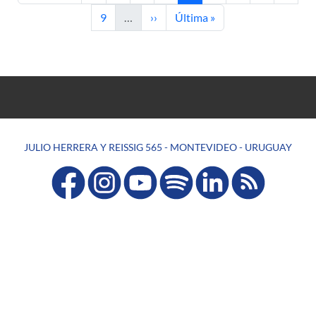
Página
Siguiente página
Última página
9
…
››
Última »
JULIO HERRERA Y REISSIG 565 - MONTEVIDEO - URUGUAY