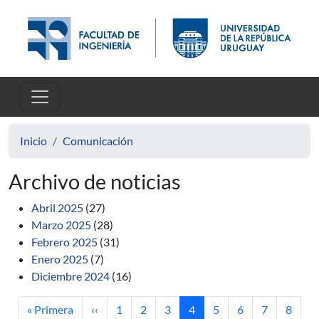
Pasar al contenido principal
Inicio
Comunicación
Archivo de noticias
Abril 2025
(27)
Marzo 2025
(28)
Febrero 2025
(31)
Enero 2025
(7)
Diciembre 2024
(16)
Primera página
Página anterior
Página
Página
Página
Página actual
Página
Página
Página
Página
« Primera
‹‹
1
2
3
4
5
6
7
8