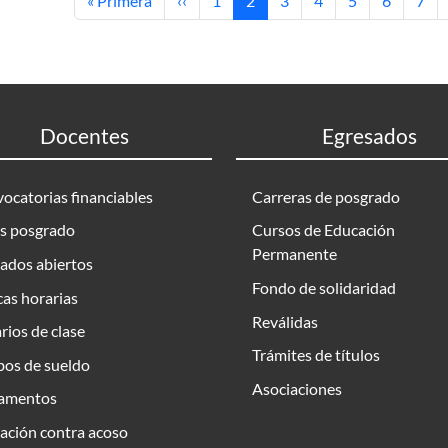
« Primera
‹‹
1
2
3
4
5
6
7
Docentes
Egresados
ocatorias financiables
Carreras de posgrado
s posgrado
Cursos de Educación
Permanente
ados abiertos
Fondo de solidaridad
as horarias
Reválidas
rios de clase
Trámites de títulos
bos de sueldo
Asociaciones
amentos
ación contra acoso