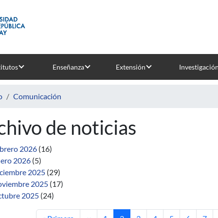
titutos
Enseñanza
Extensión
Investigació
o
Comunicación
chivo de noticias
brero 2026
(16)
ero 2026
(5)
ciembre 2025
(29)
viembre 2025
(17)
tubre 2025
(24)
Primera página
Página anterior
Página
Página actual
Página
Página
Página
Página
Pági