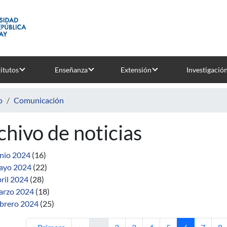
titutos
Enseñanza
Extensión
Investigació
o
Comunicación
chivo de noticias
nio 2024
(16)
ayo 2024
(22)
ril 2024
(28)
rzo 2024
(18)
brero 2024
(25)
Primera página
Página anterior
Página
Página
Página
Página
Página actua
Página
Pá