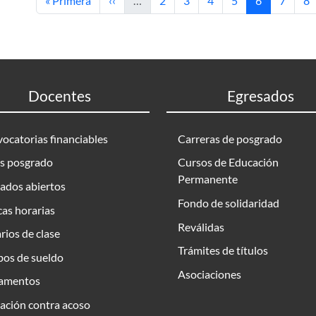
« Primera
‹‹
…
2
3
4
5
6
7
8
Docentes
Egresados
ocatorias financiables
Carreras de posgrado
s posgrado
Cursos de Educación
Permanente
ados abiertos
Fondo de solidaridad
as horarias
Reválidas
rios de clase
Trámites de títulos
bos de sueldo
Asociaciones
amentos
ación contra acoso