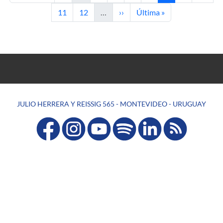
Página
Página
Siguiente página
Última página
11
12
…
››
Última »
JULIO HERRERA Y REISSIG 565 - MONTEVIDEO - URUGUAY