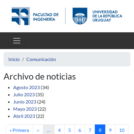
Pasar al contenido principal
Inicio
Comunicación
Archivo de noticias
Agosto 2023
(34)
Julio 2023
(35)
Junio 2023
(24)
Mayo 2023
(22)
Abril 2023
(22)
Primera página
Página anterior
Página
Página
Página
Página
Página actual
Página
Página
« Primera
‹‹
…
4
5
6
7
8
9
10