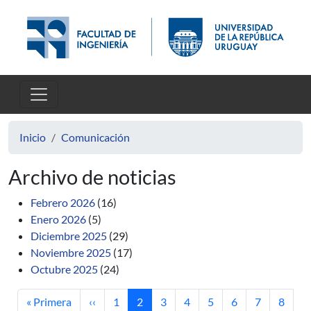
Pasar al contenido principal
Inicio
Comunicación
Archivo de noticias
Febrero 2026
(16)
Enero 2026
(5)
Diciembre 2025
(29)
Noviembre 2025
(17)
Octubre 2025
(24)
Primera página
Página anterior
Página
Página actual
Página
Página
Página
Página
Página
Página
« Primera
‹‹
1
2
3
4
5
6
7
8