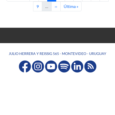
Página
Siguiente página
Última página
9
…
››
Última »
JULIO HERRERA Y REISSIG 565 - MONTEVIDEO - URUGUAY