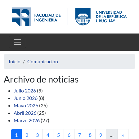
Pasar al contenido principal
Inicio
Comunicación
Archivo de noticias
Julio 2026
(9)
Junio 2026
(8)
Mayo 2026
(25)
Abril 2026
(25)
Marzo 2026
(27)
Página actual
Página
Página
Página
Página
Página
Página
Página
Página
Siguient
1
2
3
4
5
6
7
8
9
…
››