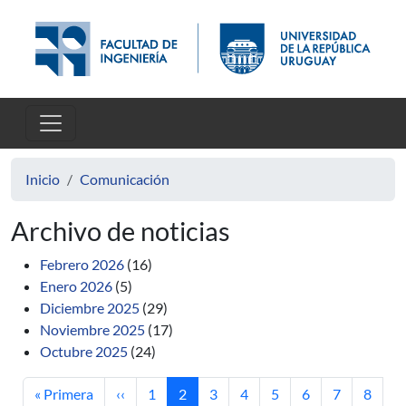
Pasar al contenido principal
Inicio
Comunicación
Archivo de noticias
Febrero 2026
(16)
Enero 2026
(5)
Diciembre 2025
(29)
Noviembre 2025
(17)
Octubre 2025
(24)
Primera página
Página anterior
Página
Página actual
Página
Página
Página
Página
Página
Página
« Primera
‹‹
1
2
3
4
5
6
7
8