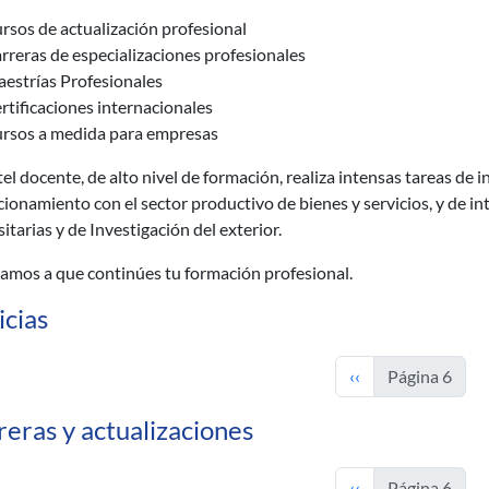
rsos de actualización profesional
rreras de especializaciones profesionales
estrías Profesionales
rtificaciones internacionales
rsos a medida para empresas
tel docente, de alto nivel de formación, realiza intensas tareas de 
cionamiento con el sector productivo de bienes y servicios, y de 
itarias y de Investigación del exterior.
tamos a que continúes tu formación profesional.
icias
Página anterior
‹‹
Página 6
reras y actualizaciones
Página anterior
‹‹
Página 6