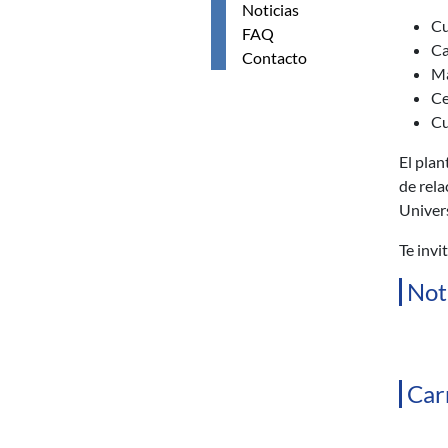
Noticias
Cu
FAQ
Ca
Contacto
Ma
Ce
Cu
El plan
de rela
Univers
Te invi
Not
Car