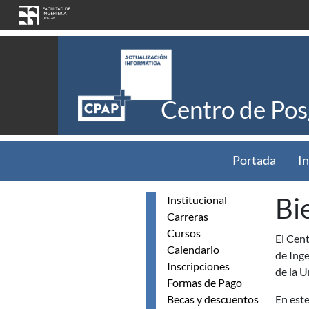
Pasar al contenido principal
Centro de Pos
Portada
In
Bi
Institucional
Carreras
Cursos
El Cent
Calendario
de Inge
Inscripciones
de la U
Formas de Pago
Becas y descuentos
En este