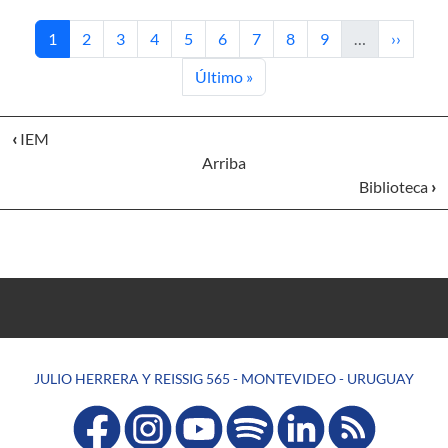
Página actual
Página
Página
Página
Página
Página
Página
Página
Página
Siguient
1
2
3
4
5
6
7
8
9
…
››
Última página
Último »
‹
IEM
Arriba
Biblioteca
›
JULIO HERRERA Y REISSIG 565 - MONTEVIDEO - URUGUAY