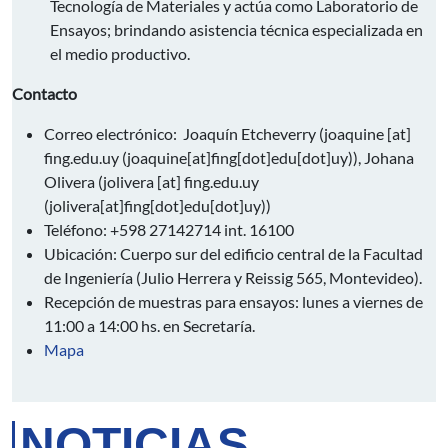
Tecnología de Materiales y actúa como Laboratorio de
Ensayos; brindando asistencia técnica especializada en
el medio productivo.
Contacto
Correo electrónico: Joaquín Etcheverry (
joaquine
[at]
fing.edu.uy
(joaquine[at]fing[dot]edu[dot]uy)
), Johana
Olivera (
jolivera
[at]
fing.edu.uy
(jolivera[at]fing[dot]edu[dot]uy)
)
Teléfono: +598 27142714 int. 16100
Ubicación: Cuerpo sur del edificio central de la Facultad
de Ingeniería (Julio Herrera y Reissig 565, Montevideo).
Recepción de muestras para ensayos: lunes a viernes de
11:00 a 14:00 hs. en Secretaría.
Mapa
NOTICIAS