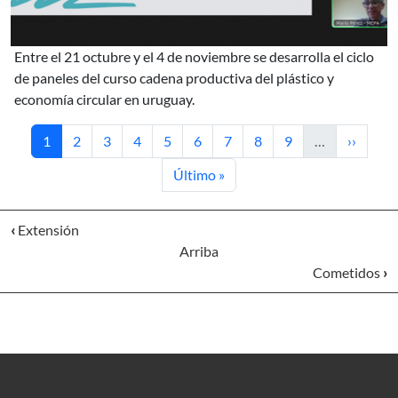
entre el 21 octubre y el 4 de noviembre se desarrolla el ciclo
de paneles del curso cadena productiva del plástico y
economía circular en uruguay.
Página actual
Página
Página
Página
Página
Página
Página
Página
Página
Siguient
1
2
3
4
5
6
7
8
9
…
››
Última página
Último »
‹
Extensión
Arriba
Cometidos
›