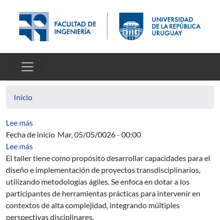
Pasar al contenido principal
Inicio
sobre Topologically Anosov plane homeomorphisms.
Lee más
Fecha de inicio
Mar, 05/05/0026 - 00:00
sobre Taller de Transdisciplina Aplicada Edición 2026 (in
Lee más
El taller tiene como propósito desarrollar capacidades para el
diseño e implementación de proyectos transdisciplinarios,
utilizando metodologías ágiles. Se enfoca en dotar a los
participantes de herramientas prácticas para intervenir en
contextos de alta complejidad, integrando múltiples
perspectivas disciplinares.