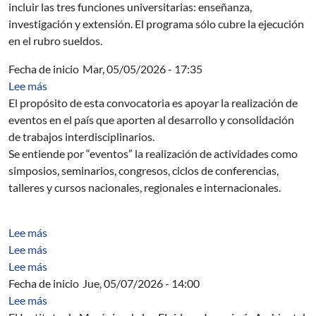
incluir las tres funciones universitarias: enseñanza,
investigación y extensión. El programa sólo cubre la ejecución
en el rubro sueldos.
Fecha de inicio
Mar, 05/05/2026 - 17:35
sobre Convocatoria a Eventos Interdisciplinarios
Lee más
El propósito de esta convocatoria es apoyar la realización de
eventos en el país que aporten al desarrollo y consolidación
de trabajos interdisciplinarios.
Se entiende por “eventos” la realización de actividades como
simposios, seminarios, congresos, ciclos de conferencias,
talleres y cursos nacionales, regionales e internacionales.
sobre Generic homeomorphisms with shadowing of one-
Lee más
sobre Linearization of topologically Anosov homeomorph
Lee más
sobre Topology of global attractors for homeomorphism
Lee más
Fecha de inicio
Jue, 05/07/2026 - 14:00
sobre Seminario del IMFIA: Análisis de la operación de
Lee más