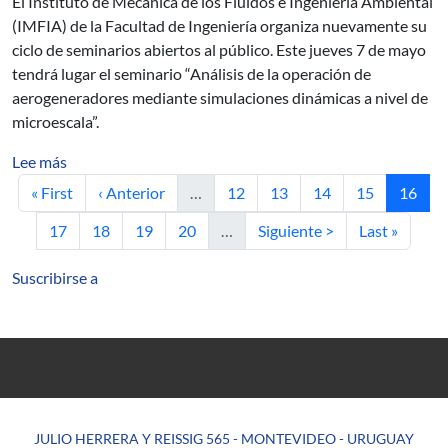
El Instituto de Mecánica de los Fluidos e Ingeniería Ambiental
(IMFIA) de la Facultad de Ingeniería organiza nuevamente su
ciclo de seminarios abiertos al público. Este jueves 7 de mayo
tendrá lugar el seminario “Análisis de la operación de
aerogeneradores mediante simulaciones dinámicas a nivel de
microescala”.
sobre Stable and unstable sets of C 0 perturbations of
Lee más
Primera página
Página anterior
Página
Página
Página
Página
Página 
« First
‹ Anterior
…
12
13
14
15
16
Página
Página
Página
Página
Siguiente página
Última págin
17
18
19
20
…
Siguiente >
Last »
Suscribirse a
JULIO HERRERA Y REISSIG 565 - MONTEVIDEO - URUGUAY