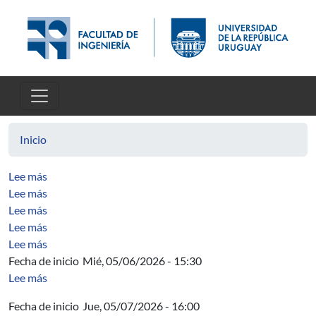
Pasar al contenido principal
Inicio
sobre The real analytic Feigenbaum-Coullet-Tresser attra
Lee más
sobre Some open problems concerning expansive syste
Lee más
sobre Simultaneous continuation of infinitely many sinks
Lee más
sobre The Pesin entropy formula for C 1 diffeomorphism
Lee más
sobre Weak pseudo-physical measures and Pesin’s entro
Lee más
Fecha de inicio
Mié, 05/06/2026 - 15:30
sobre Desde las nacientes hasta el océano Atlántico: fit
Lee más
Fecha de inicio
Jue, 05/07/2026 - 16:00