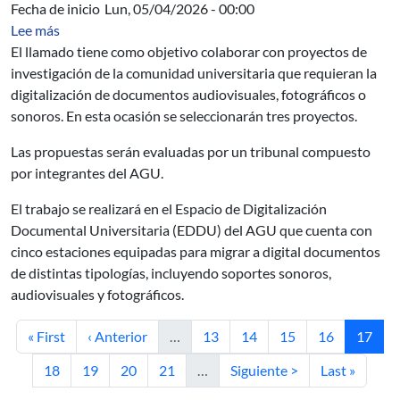
Fecha de inicio
Lun, 05/04/2026 - 00:00
sobre Digitalización de archivos de docentes y estudiant
Lee más
El llamado tiene como objetivo colaborar con proyectos de
investigación de la comunidad universitaria que requieran la
digitalización de documentos audiovisuales, fotográficos o
sonoros. En esta ocasión se seleccionarán tres proyectos.
Las propuestas serán evaluadas por un tribunal compuesto
por integrantes del AGU.
El trabajo se realizará en el Espacio de Digitalización
Documental Universitaria (EDDU) del AGU que cuenta con
cinco estaciones equipadas para migrar a digital documentos
de distintas tipologías, incluyendo soportes sonoros,
audiovisuales y fotográficos.
Primera página
Página anterior
Página
Página
Página
Página
Página 
« First
‹ Anterior
…
13
14
15
16
17
Página
Página
Página
Página
Siguiente página
Última págin
18
19
20
21
…
Siguiente >
Last »